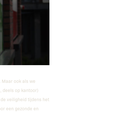
t. Maar ook als we
, deels op kantoor)
de veiligheid tijdens het
voor een gezonde en