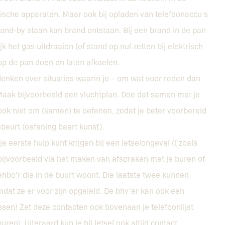
ische apparaten. Maar ook bij opladen van telefoonaccu’s
nd-by staan kan brand ontstaan. Bij een brand in de pan
 het gas uitdraaien (of stand op nul zetten bij elektrisch
p de pan doen en laten afkoelen.
denken over situaties waarin je – om wat voor reden dan
aak bijvoorbeeld een vluchtplan. Doe dat samen met je
k niet om (samen) te oefenen, zodat je beter voorbereid
beurt (oefening baart kunst).
e eerste hulp kunt krijgen bij een letselongeval (( zoals
ijvoorbeeld via het maken van afspraken met je buren of
bo’r die in de buurt woont. Die laatste twee kunnen
at ze er voor zijn opgeleid. De bhv’er kan ook een
en! Zet deze contacten ook bovenaan je telefoonlijst
n). Uiteraard kun je bij letsel ook altijd contact