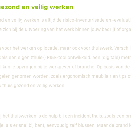
gezond en veilig werken
 en veilig werken is altijd de risico-inventarisatie en -evaluati
ie zich bij de uitvoering van het werk binnen jouw bedrijf of or
en voor het werken op locatie, maar ook voor thuiswerk. Versch
ls een eigen (thuis-) RI&E-tool ontwikkeld: een (digitale) met
l kan je opvragen bij je werkgever of branche. Op basis van de
elen genomen worden, zoals ergonomisch meubilair en tips o
k thuis gezond en veilig werken!
j het thuiswerken is de hulp bij een incident thuis, zoals een b
je, als er snel bij bent, eenvoudig zelf blussen. Maar de brand 