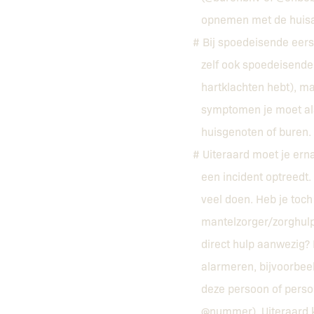
opnemen met de huisart
# Bij spoedeisende eerst
zelf ook spoedeisende 
hartklachten hebt), maa
symptomen je moet alar
huisgenoten of buren.
# Uiteraard moet je erna
een incident optreedt. 
veel doen. Heb je toch
mantelzorger/zorghulpve
direct hulp aanwezig? 
alarmeren, bijvoorbeeld
deze persoon of person
@nummer). Uiteraard kun