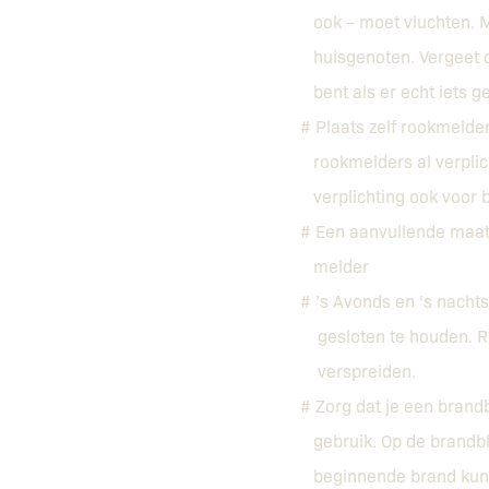
ook – moet vluchten. M
huisgenoten. Vergeet oo
bent als er echt iets ge
# Plaats zelf rookmelder
rookmelders al verplich
verplichting ook voor 
# Een aanvullende maatr
melder
# ’s Avonds en ‘s nacht
gesloten te houden. R
verspreiden.
# Zorg dat je een brandb
gebruik. Op de brandbl
beginnende brand kun je