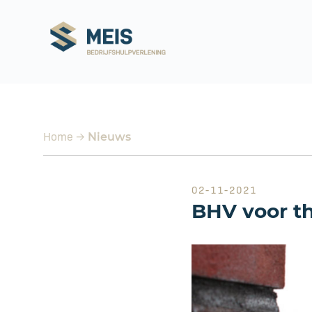
Home
→
Nieuws
02-11-2021
BHV voor t