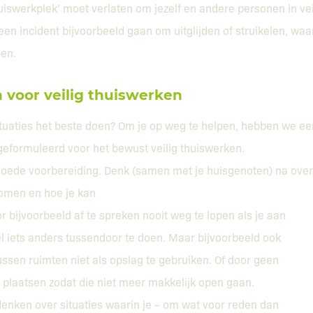
huiswerkplek’ moet verlaten om jezelf en andere personen in ve
een incident bijvoorbeeld gaan om uitglijden of struikelen, waar
pen.
n voor veilig thuiswerken
 situaties het beste doen? Om je op weg te helpen, hebben we e
geformuleerd voor het bewust veilig thuiswerken.
goede voorbereiding. Denk (samen met je huisgenoten) na over
komen en hoe je kan
 bijvoorbeeld af te spreken nooit weg te lopen als je aan
 iets anders tussendoor te doen. Maar bijvoorbeeld ook
sen ruimten niet als opslag te gebruiken. Of door geen
plaatsen zodat die niet meer makkelijk open gaan.
denken over situaties waarin je – om wat voor reden dan