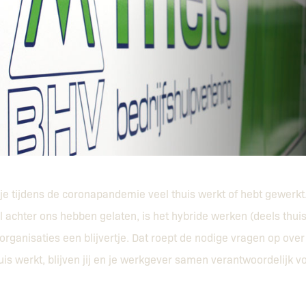
t je tijdens de coronapandemie veel thuis werkt of hebt gewerk
 achter ons hebben gelaten, is het hybride werken (deels thuis
 organisaties een blijvertje. Dat roept de nodige vragen op over 
huis werkt, blijven jij en je werkgever samen verantwoordelijk 