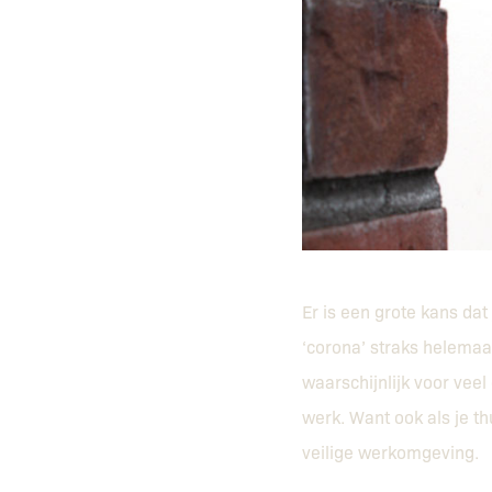
Er is een grote kans da
‘corona’ straks helemaal
waarschijnlijk voor veel
werk. Want ook als je t
veilige werkomgeving.