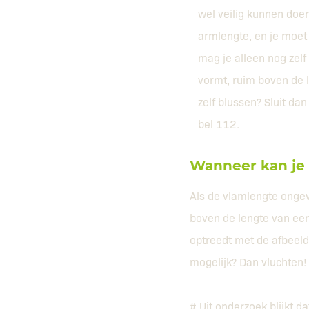
wel veilig kunnen doen
armlengte, en je moet 
mag je alleen nog zelf 
vormt, ruim boven de l
zelf blussen? Sluit dan 
bel 112.
Wanneer kan je
Als de vlamlengte ongev
boven de lengte van een
optreedt met de afbeeld
mogelijk? Dan vluchten!
# Uit onderzoek blijkt d