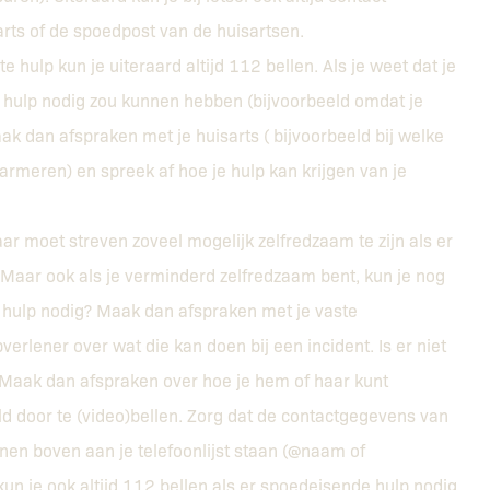
s of de spoedpost van de huisartsen.
e hulp kun je uiteraard altijd 112 bellen. Als je weet dat je
hulp nodig zou kunnen hebben (bijvoorbeeld omdat je
k dan afspraken met je huisarts ( bijvoorbeeld bij welke
meren) en spreek af hoe je hulp kan krijgen van je
ar moet streven zoveel mogelijk zelfredzaam te zijn als er
Maar ook als je verminderd zelfredzaam bent, kun je nog
 hulp nodig? Maak dan afspraken met je vaste
rlener over wat die kan doen bij een incident. Is er niet
Maak dan afspraken over hoe je hem of haar kunt
 door te (video)bellen. Zorg dat de contactgegevens van
en boven aan je telefoonlijst staan (@naam of
 je ook altijd 112 bellen als er spoedeisende hulp nodig