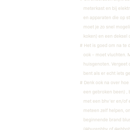
meterkast en bij elektr
en apparaten die op sta
moet je zo snel mogelijk
koken) en een deksel o
# Het is goed om na te 
ook – moet vluchten. M
huisgenoten. Vergeet oo
bent als er echt iets ge
# Denk ook na over hoe j
een gebroken been) , b
met een bhv’er en/of eh
meteen zelf helpen, omd
beginnende brand bluss
(@burenbhv of @ehbobure