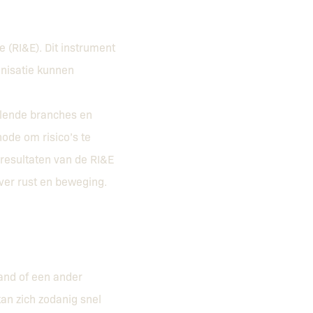
e (RI&E). Dit instrument
ganisatie kunnen
illende branches en
hode om risico’s te
 resultaten van de RI&E
ver rust en beweging.
rand of een ander
kan zich zodanig snel