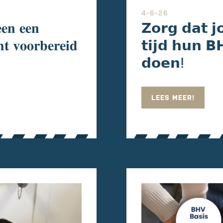
4-6-26
𝐞𝐞𝐧 𝐞𝐞𝐧
𝗭𝗼𝗿𝗴 𝗱𝗮𝘁 
𝐡𝐭 𝐯𝐨𝐨𝐫𝐛𝐞𝐫𝐞𝐢𝐝
𝘁𝗶𝗷𝗱 𝗵𝘂𝗻 𝗕
𝗱𝗼𝗲𝗻ⵑ
LEES MEER!