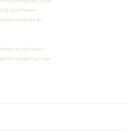
rdelijkheidsgevoel onder
t de band tussen
gheidsprocedures te
treren op hun taken.
we samen werken aan een