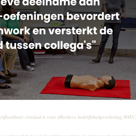
𝐢𝐣𝐟𝐬𝐜𝐮𝐥𝐭𝐮𝐮𝐫 𝐜𝐫𝐮𝐜𝐢𝐚𝐚𝐥 𝐢𝐬 𝐯𝐨𝐨𝐫 𝐞𝐟𝐟𝐞𝐜𝐭𝐢𝐞𝐯𝐞 𝐛𝐞𝐝𝐫𝐢𝐣𝐟𝐬𝐡𝐮𝐥𝐩𝐯𝐞𝐫𝐥𝐞𝐧𝐢𝐧𝐠 (𝐁𝐇