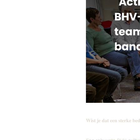
𝐖𝐢𝐬𝐭 𝐣𝐞 𝐝𝐚𝐭 𝐞𝐞𝐧 𝐬𝐭𝐞𝐫𝐤𝐞 𝐛𝐞𝐝