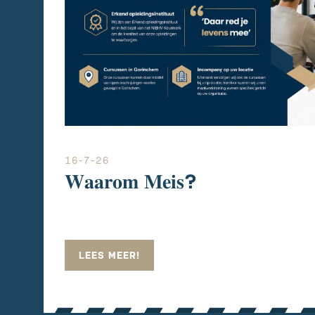
16-7-26
𝐖𝐚𝐚𝐫𝐨𝐦 𝐌𝐞𝐢𝐬?
LEES MEER!