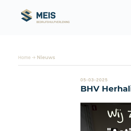
Home
→
Nieuws
05-03-2025
BHV Herhal