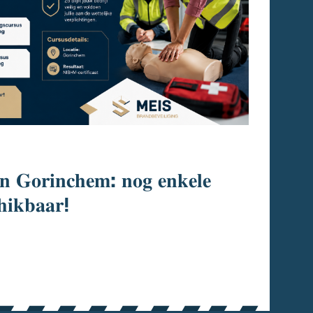
𝐧 𝐆𝐨𝐫𝐢𝐧𝐜𝐡𝐞𝐦: 𝐧𝐨𝐠 𝐞𝐧𝐤𝐞𝐥𝐞
𝐡𝐢𝐤𝐛𝐚𝐚𝐫!