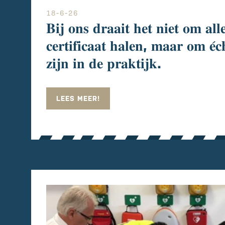
18-6-26
𝐁𝐢𝐣 𝐨𝐧𝐬 𝐝𝐫𝐚𝐚𝐢𝐭 𝐡𝐞𝐭 𝐧𝐢𝐞𝐭 𝐨𝐦 𝐚𝐥𝐥
𝐜𝐞𝐫𝐭𝐢𝐟𝐢𝐜𝐚𝐚𝐭 𝐡𝐚𝐥𝐞𝐧, 𝐦𝐚𝐚𝐫 𝐨𝐦 𝐞́𝐜
𝐳𝐢𝐣𝐧 𝐢𝐧 𝐝𝐞 𝐩𝐫𝐚𝐤𝐭𝐢𝐣𝐤.
LEES MEER!