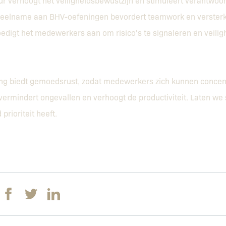
r verhoogt het veiligheidsbewustzijn en stimuleert verantwoo
eelname aan BHV-oefeningen bevordert teamwork en versterk
edigt het medewerkers aan om risico's te signaleren en veili
ng biedt gemoedsrust, zodat medewerkers zich kunnen concen
d vermindert ongevallen en verhoogt de productiviteit. Laten 
 prioriteit heeft.