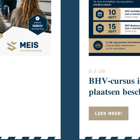
2-7-26
𝐁𝐇𝐕-𝐜𝐮𝐫𝐬𝐮𝐬 𝐢
𝐩𝐥𝐚𝐚𝐭𝐬𝐞𝐧 𝐛𝐞𝐬
LEES MEER!