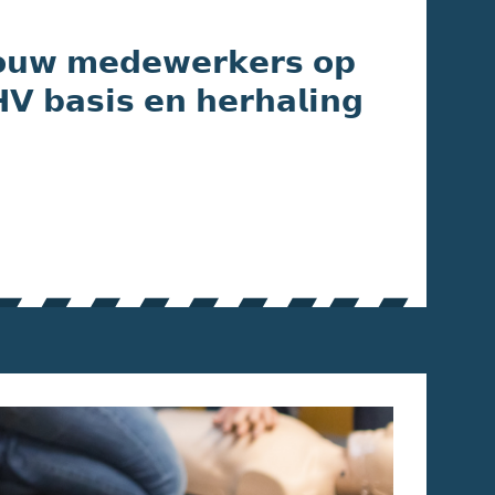
𝗼𝘂𝘄 𝗺𝗲𝗱𝗲𝘄𝗲𝗿𝗸𝗲𝗿𝘀 𝗼𝗽
𝗛𝗩 𝗯𝗮𝘀𝗶𝘀 𝗲𝗻 𝗵𝗲𝗿𝗵𝗮𝗹𝗶𝗻𝗴