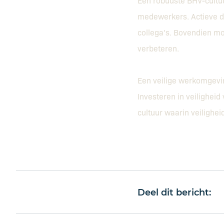
Een robuuste BHV-cultuu
medewerkers. Actieve d
collega's. Bovendien mo
verbeteren.
Een veilige werkomgevi
Investeren in veilighei
cultuur waarin veiligheid
Deel dit bericht: