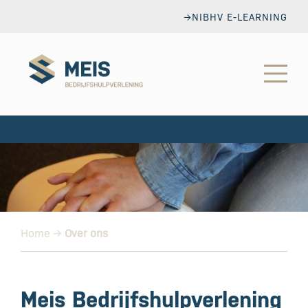
→NIBHV E-LEARNING
Home
→
Over ons
Meis Bedrijfshulp­verlening