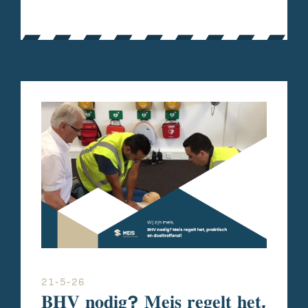
21-5-26
𝐁𝐇𝐕 𝐧𝐨𝐝𝐢𝐠? 𝐌𝐞𝐢𝐬 𝐫𝐞𝐠𝐞𝐥𝐭 𝐡𝐞𝐭,