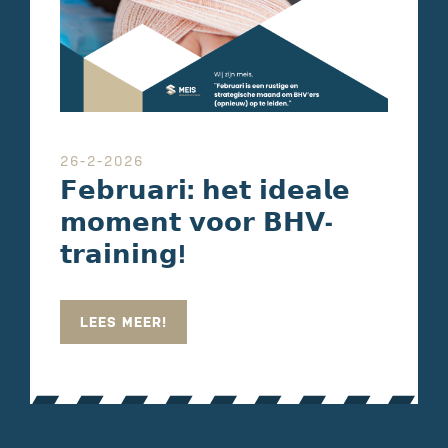
26-2-2026
𝗙𝗲𝗯𝗿𝘂𝗮𝗿𝗶: 𝗵𝗲𝘁 𝗶𝗱𝗲𝗮𝗹𝗲
𝗺𝗼𝗺𝗲𝗻𝘁 𝘃𝗼𝗼𝗿 𝗕𝗛𝗩-
𝘁𝗿𝗮𝗶𝗻𝗶𝗻𝗴!
LEES MEER!