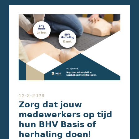
12-2-2026
𝗭𝗼𝗿𝗴 𝗱𝗮𝘁 𝗷𝗼𝘂𝘄
𝗺𝗲𝗱𝗲𝘄𝗲𝗿𝗸𝗲𝗿𝘀 𝗼𝗽 𝘁𝗶𝗷𝗱
𝗵𝘂𝗻 𝗕𝗛𝗩 𝗕𝗮𝘀𝗶𝘀 𝗼𝗳
𝗵𝗲𝗿𝗵𝗮𝗹𝗶𝗻𝗴 𝗱𝗼𝗲𝗻ⵑ