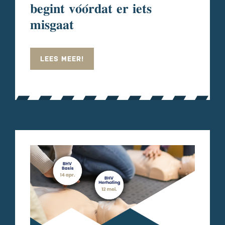
𝐛𝐞𝐠𝐢𝐧𝐭 𝐯𝐨́𝐨́𝐫𝐝𝐚𝐭 𝐞𝐫 𝐢𝐞𝐭𝐬
𝐦𝐢𝐬𝐠𝐚𝐚𝐭
LEES MEER!