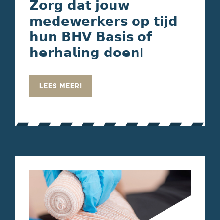
𝗭𝗼𝗿𝗴 𝗱𝗮𝘁 𝗷𝗼𝘂𝘄
𝗺𝗲𝗱𝗲𝘄𝗲𝗿𝗸𝗲𝗿𝘀 𝗼𝗽 𝘁𝗶𝗷𝗱
𝗵𝘂𝗻 𝗕𝗛𝗩 𝗕𝗮𝘀𝗶𝘀 𝗼𝗳
𝗵𝗲𝗿𝗵𝗮𝗹𝗶𝗻𝗴 𝗱𝗼𝗲𝗻ⵑ
LEES MEER!