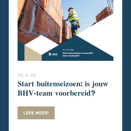
30-4-26
𝐒𝐭𝐚𝐫𝐭 𝐛𝐮𝐢𝐭𝐞𝐧𝐬𝐞𝐢𝐳𝐨𝐞𝐧: 𝐢𝐬 𝐣𝐨𝐮𝐰
𝐁𝐇𝐕-𝐭𝐞𝐚𝐦 𝐯𝐨𝐨𝐫𝐛𝐞𝐫𝐞𝐢𝐝?
LEES MEER!