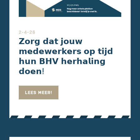
2-4-26
𝗭𝗼𝗿𝗴 𝗱𝗮𝘁 𝗷𝗼𝘂𝘄
𝗺𝗲𝗱𝗲𝘄𝗲𝗿𝗸𝗲𝗿𝘀 𝗼𝗽 𝘁𝗶𝗷𝗱
𝗵𝘂𝗻 𝗕𝗛𝗩 𝗵𝗲𝗿𝗵𝗮𝗹𝗶𝗻𝗴
𝗱𝗼𝗲𝗻ⵑ
LEES MEER!