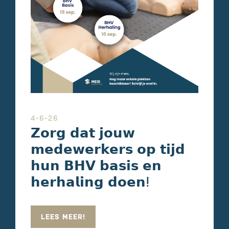
4-6-26
𝗭𝗼𝗿𝗴 𝗱𝗮𝘁 𝗷𝗼𝘂𝘄
𝗺𝗲𝗱𝗲𝘄𝗲𝗿𝗸𝗲𝗿𝘀 𝗼𝗽 𝘁𝗶𝗷𝗱
𝗵𝘂𝗻 𝗕𝗛𝗩 𝗯𝗮𝘀𝗶𝘀 𝗲𝗻
𝗵𝗲𝗿𝗵𝗮𝗹𝗶𝗻𝗴 𝗱𝗼𝗲𝗻ⵑ
LEES MEER!