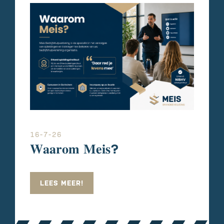
16-7-26
𝐖𝐚𝐚𝐫𝐨𝐦 𝐌𝐞𝐢𝐬?
LEES MEER!