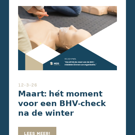
12-3-26
𝗠𝗮𝗮𝗿𝘁: 𝗵𝗲́𝘁 𝗺𝗼𝗺𝗲𝗻𝘁
𝘃𝗼𝗼𝗿 𝗲𝗲𝗻 𝗕𝗛𝗩-𝗰𝗵𝗲𝗰𝗸
𝗻𝗮 𝗱𝗲 𝘄𝗶𝗻𝘁𝗲𝗿
LEES MEER!