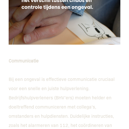
Communicatie
Bij een ongeval is effectieve communicatie cruciaal
voor een snelle en juiste hulpverlening.
Bedrijfshulpverleners (BHV’ers) moeten helder en
doeltreffend communiceren met collega’s,
omstanders en hulpdiensten. Duidelijke instructies,
zoals het alarmeren van 112, het coördineren van