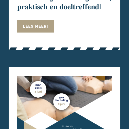
𝐩𝐫𝐚𝐤𝐭𝐢𝐬𝐜𝐡 𝐞𝐧 𝐝𝐨𝐞𝐥𝐭𝐫𝐞𝐟𝐟𝐞𝐧𝐝ⵑ
LEES MEER!