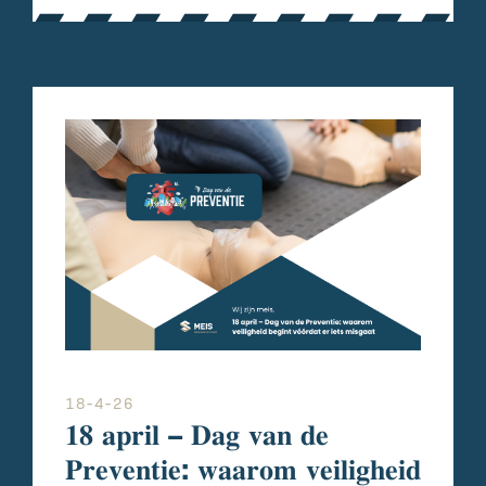
18-4-26
𝟏𝟖 𝐚𝐩𝐫𝐢𝐥 – 𝐃𝐚𝐠 𝐯𝐚𝐧 𝐝𝐞
𝐏𝐫𝐞𝐯𝐞𝐧𝐭𝐢𝐞: 𝐰𝐚𝐚𝐫𝐨𝐦 𝐯𝐞𝐢𝐥𝐢𝐠𝐡𝐞𝐢𝐝