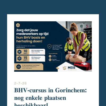
2-7-26
𝐁𝐇𝐕-𝐜𝐮𝐫𝐬𝐮𝐬 𝐢𝐧 𝐆𝐨𝐫𝐢𝐧𝐜𝐡𝐞𝐦:
𝐧𝐨𝐠 𝐞𝐧𝐤𝐞𝐥𝐞 𝐩𝐥𝐚𝐚𝐭𝐬𝐞𝐧
𝐛𝐞𝐬𝐜𝐡𝐢𝐤𝐛𝐚𝐚𝐫!