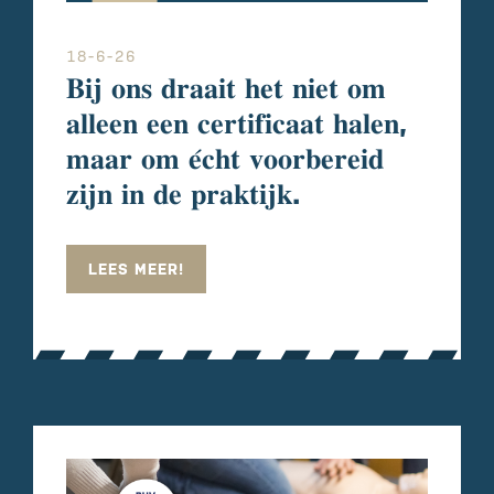
18-6-26
𝐁𝐢𝐣 𝐨𝐧𝐬 𝐝𝐫𝐚𝐚𝐢𝐭 𝐡𝐞𝐭 𝐧𝐢𝐞𝐭 𝐨𝐦
𝐚𝐥𝐥𝐞𝐞𝐧 𝐞𝐞𝐧 𝐜𝐞𝐫𝐭𝐢𝐟𝐢𝐜𝐚𝐚𝐭 𝐡𝐚𝐥𝐞𝐧,
𝐦𝐚𝐚𝐫 𝐨𝐦 𝐞́𝐜𝐡𝐭 𝐯𝐨𝐨𝐫𝐛𝐞𝐫𝐞𝐢𝐝
𝐳𝐢𝐣𝐧 𝐢𝐧 𝐝𝐞 𝐩𝐫𝐚𝐤𝐭𝐢𝐣𝐤.
LEES MEER!