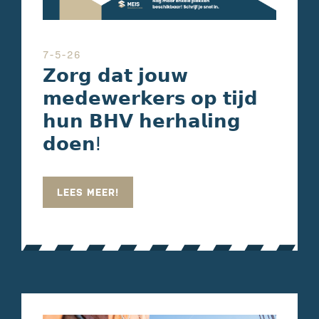
7-5-26
𝗭𝗼𝗿𝗴 𝗱𝗮𝘁 𝗷𝗼𝘂𝘄
𝗺𝗲𝗱𝗲𝘄𝗲𝗿𝗸𝗲𝗿𝘀 𝗼𝗽 𝘁𝗶𝗷𝗱
𝗵𝘂𝗻 𝗕𝗛𝗩 𝗵𝗲𝗿𝗵𝗮𝗹𝗶𝗻𝗴
𝗱𝗼𝗲𝗻ⵑ
LEES MEER!