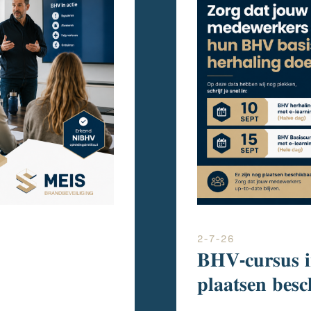
2-7-26
𝐁𝐇𝐕-𝐜𝐮𝐫𝐬𝐮𝐬 𝐢
𝐩𝐥𝐚𝐚𝐭𝐬𝐞𝐧 𝐛𝐞𝐬