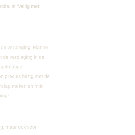
tie. In ‘Veilig met
 de verpleging. Rianne:
n de verpleging in de
egelmatige
en precies bezig met de
verstap maken en mijn
ning!
ng, maar ook voor