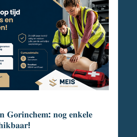
𝐧 𝐆𝐨𝐫𝐢𝐧𝐜𝐡𝐞𝐦: 𝐧𝐨𝐠 𝐞𝐧𝐤𝐞𝐥𝐞
𝐡𝐢𝐤𝐛𝐚𝐚𝐫!