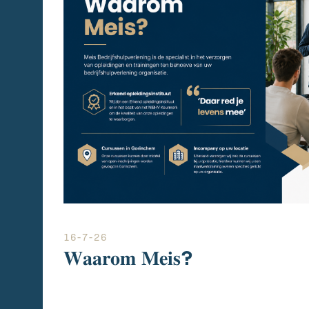
16-7-26
𝐖𝐚𝐚𝐫𝐨𝐦 𝐌𝐞𝐢𝐬?