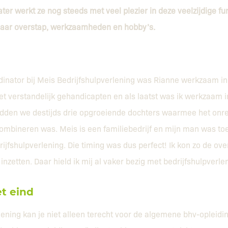
ter werkt ze nog steeds met veel plezier in deze veelzijdige func
 haar overstap, werkzaamheden en hobby’s.
dinator bij Meis Bedrijfshulpverlening was Rianne werkzaam in
et verstandelijk gehandicapten en als laatst was ik werkzaam i
adden we destijds drie opgroeiende dochters waarmee het onr
combineren was. Meis is een familiebedrijf en mijn man was to
rijfshulpverlening. Die timing was dus perfect! Ik kon zo de o
 inzetten. Daar hield ik mij al vaker bezig met bedrijfshulpverle
et eind
rlening kan je niet alleen terecht voor de algemene bhv-opleidi