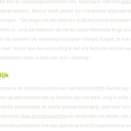
ider bhv en opleidingscoördinator bhv. Daarnaast richt een
spec
deren werken. Rianne heeft plezier als coördinator alles wat b
ten lopen: “Van begin tot het eind ben ik bij het proces betrokken.
ers in, zorg dat iedereen op tijd de juiste informatie krijgt zo
n de cursisten de opleiding succesvol voltooid, krijgen ze ook
mail. Vooraf aan de cursus zorg ik dat alle facturen worden v
inistratie neem ik ook voor mijn rekening.”
ijk
anne bij de kleinschaligheid van het familiebedrijf. Rianne legt u
 ben op dat moment niet op kantoor aan het werk, zorg ik altijd
vind die persoonlijke en snelle aanpak belangrijk, juist voor ee
ntact met
Meis Brandbeveiliging
en versterken we elkaar, wat o
 brandblusmiddelen ook een opleiding bedrijfshulpverlening no