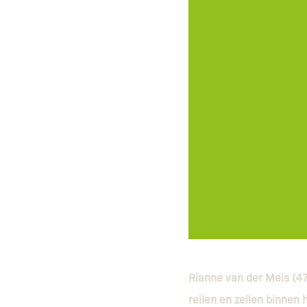
Rianne van der Meis (47
reilen en zeilen binnen 