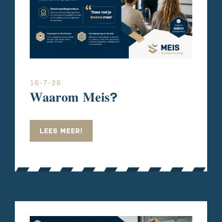
16-7-26
𝐖𝐚𝐚𝐫𝐨𝐦 𝐌𝐞𝐢𝐬?
LEES MEER!