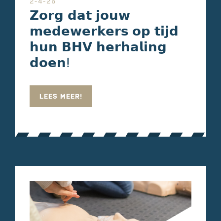
2-4-26
𝗭𝗼𝗿𝗴 𝗱𝗮𝘁 𝗷𝗼𝘂𝘄
𝗺𝗲𝗱𝗲𝘄𝗲𝗿𝗸𝗲𝗿𝘀 𝗼𝗽 𝘁𝗶𝗷𝗱
𝗵𝘂𝗻 𝗕𝗛𝗩 𝗵𝗲𝗿𝗵𝗮𝗹𝗶𝗻𝗴
𝗱𝗼𝗲𝗻ⵑ
LEES MEER!