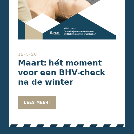
12-3-26
𝗠𝗮𝗮𝗿𝘁: 𝗵𝗲́𝘁 𝗺𝗼𝗺𝗲𝗻𝘁
𝘃𝗼𝗼𝗿 𝗲𝗲𝗻 𝗕𝗛𝗩-𝗰𝗵𝗲𝗰𝗸
𝗻𝗮 𝗱𝗲 𝘄𝗶𝗻𝘁𝗲𝗿
LEES MEER!