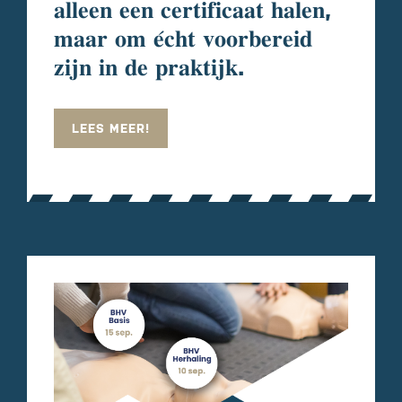
𝐚𝐥𝐥𝐞𝐞𝐧 𝐞𝐞𝐧 𝐜𝐞𝐫𝐭𝐢𝐟𝐢𝐜𝐚𝐚𝐭 𝐡𝐚𝐥𝐞𝐧,
𝐦𝐚𝐚𝐫 𝐨𝐦 𝐞́𝐜𝐡𝐭 𝐯𝐨𝐨𝐫𝐛𝐞𝐫𝐞𝐢𝐝
𝐳𝐢𝐣𝐧 𝐢𝐧 𝐝𝐞 𝐩𝐫𝐚𝐤𝐭𝐢𝐣𝐤.
LEES MEER!