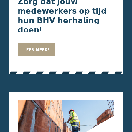
𝗭𝗼𝗿𝗴 𝗱𝗮𝘁 𝗷𝗼𝘂𝘄
𝗺𝗲𝗱𝗲𝘄𝗲𝗿𝗸𝗲𝗿𝘀 𝗼𝗽 𝘁𝗶𝗷𝗱
𝗵𝘂𝗻 𝗕𝗛𝗩 𝗵𝗲𝗿𝗵𝗮𝗹𝗶𝗻𝗴
𝗱𝗼𝗲𝗻ⵑ
LEES MEER!