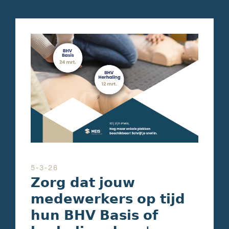
5-3-26
𝗭𝗼𝗿𝗴 𝗱𝗮𝘁 𝗷𝗼𝘂𝘄
𝗺𝗲𝗱𝗲𝘄𝗲𝗿𝗸𝗲𝗿𝘀 𝗼𝗽 𝘁𝗶𝗷𝗱
𝗵𝘂𝗻 𝗕𝗛𝗩 𝗕𝗮𝘀𝗶𝘀 𝗼𝗳