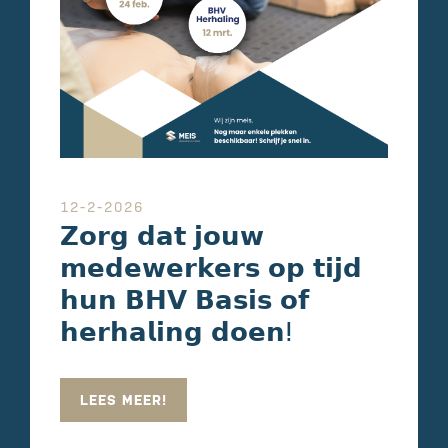
12-2-2026
𝗭𝗼𝗿𝗴 𝗱𝗮𝘁 𝗷𝗼𝘂𝘄
𝗺𝗲𝗱𝗲𝘄𝗲𝗿𝗸𝗲𝗿𝘀 𝗼𝗽 𝘁𝗶𝗷𝗱
𝗵𝘂𝗻 𝗕𝗛𝗩 𝗕𝗮𝘀𝗶𝘀 𝗼𝗳
𝗵𝗲𝗿𝗵𝗮𝗹𝗶𝗻𝗴 𝗱𝗼𝗲𝗻ⵑ
LEES MEER!