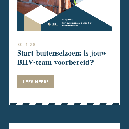
30-4-26
𝐒𝐭𝐚𝐫𝐭 𝐛𝐮𝐢𝐭𝐞𝐧𝐬𝐞𝐢𝐳𝐨𝐞𝐧: 𝐢𝐬 𝐣𝐨𝐮𝐰
𝐁𝐇𝐕-𝐭𝐞𝐚𝐦 𝐯𝐨𝐨𝐫𝐛𝐞𝐫𝐞𝐢𝐝?
LEES MEER!