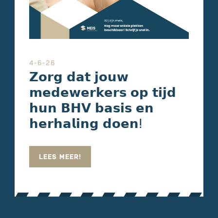
4-6-26
𝗭𝗼𝗿𝗴 𝗱𝗮𝘁 𝗷𝗼𝘂𝘄
𝗺𝗲𝗱𝗲𝘄𝗲𝗿𝗸𝗲𝗿𝘀 𝗼𝗽 𝘁𝗶𝗷𝗱
𝗵𝘂𝗻 𝗕𝗛𝗩 𝗯𝗮𝘀𝗶𝘀 𝗲𝗻
𝗵𝗲𝗿𝗵𝗮𝗹𝗶𝗻𝗴 𝗱𝗼𝗲𝗻ⵑ
LEES MEER!