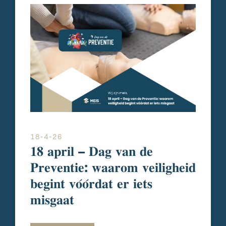
18-4-26
𝟏𝟖 𝐚𝐩𝐫𝐢𝐥 – 𝐃𝐚𝐠 𝐯𝐚𝐧 𝐝𝐞
𝐏𝐫𝐞𝐯𝐞𝐧𝐭𝐢𝐞: 𝐰𝐚𝐚𝐫𝐨𝐦 𝐯𝐞𝐢𝐥𝐢𝐠𝐡𝐞𝐢𝐝
𝐛𝐞𝐠𝐢𝐧𝐭 𝐯𝐨́𝐨́𝐫𝐝𝐚𝐭 𝐞𝐫 𝐢𝐞𝐭𝐬
𝐦𝐢𝐬𝐠𝐚𝐚𝐭