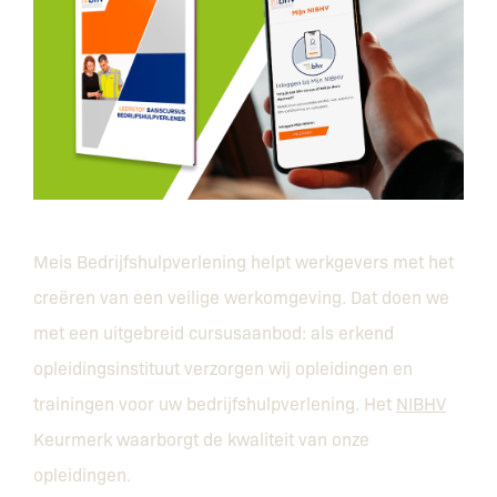
Meis Bedrijfshulpverlening helpt werkgevers met het
creëren van een veilige werkomgeving. Dat doen we
met een uitgebreid cursusaanbod: als erkend
opleidings­instituut verzorgen wij opleidingen en
trainingen voor uw bedrijfshulpverlening. Het
NIBHV
Keurmerk waarborgt de kwaliteit van onze
opleidingen.