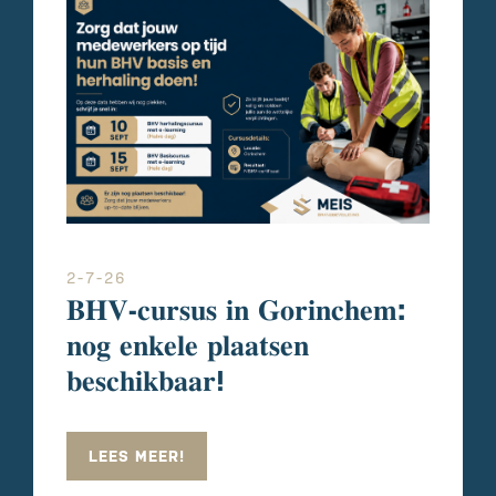
2-7-26
𝐁𝐇𝐕-𝐜𝐮𝐫𝐬𝐮𝐬 𝐢𝐧 𝐆𝐨𝐫𝐢𝐧𝐜𝐡𝐞𝐦:
𝐧𝐨𝐠 𝐞𝐧𝐤𝐞𝐥𝐞 𝐩𝐥𝐚𝐚𝐭𝐬𝐞𝐧
𝐛𝐞𝐬𝐜𝐡𝐢𝐤𝐛𝐚𝐚𝐫!
LEES MEER!