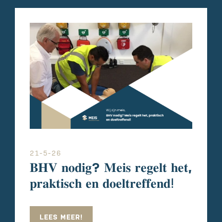
21-5-26
𝐁𝐇𝐕 𝐧𝐨𝐝𝐢𝐠? 𝐌𝐞𝐢𝐬 𝐫𝐞𝐠𝐞𝐥𝐭 𝐡𝐞𝐭,
𝐩𝐫𝐚𝐤𝐭𝐢𝐬𝐜𝐡 𝐞𝐧 𝐝𝐨𝐞𝐥𝐭𝐫𝐞𝐟𝐟𝐞𝐧𝐝ⵑ
LEES MEER!