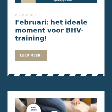
26-2-2026
𝗙𝗲𝗯𝗿𝘂𝗮𝗿𝗶: 𝗵𝗲𝘁 𝗶𝗱𝗲𝗮𝗹𝗲
𝗺𝗼𝗺𝗲𝗻𝘁 𝘃𝗼𝗼𝗿 𝗕𝗛𝗩-
𝘁𝗿𝗮𝗶𝗻𝗶𝗻𝗴!
LEES MEER!