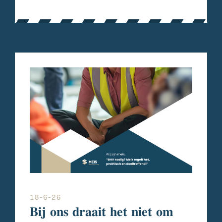
18-6-26
𝐁𝐢𝐣 𝐨𝐧𝐬 𝐝𝐫𝐚𝐚𝐢𝐭 𝐡𝐞𝐭 𝐧𝐢𝐞𝐭 𝐨𝐦