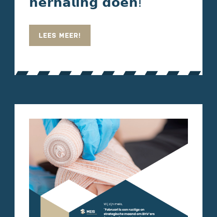
𝗵𝗲𝗿𝗵𝗮𝗹𝗶𝗻𝗴 𝗱𝗼𝗲𝗻ⵑ
LEES MEER!